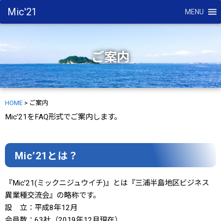
Mic'21
MENU
ご案内
HOME
>
ご案内
Mic’21をFAQ形式でご案内します。
Mic’21とは？
『Mic’21(ミックニジュウイチ)』とは『三浦半島地区ビジネス
異業種交流会』の略称です。
設 立：平成8年12月
会員数：63社（2019年12月現在）